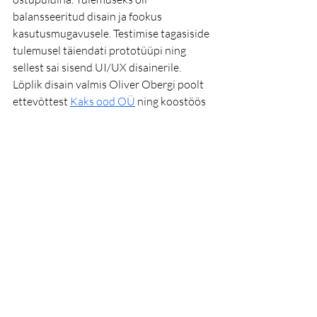
balansseeritud disain ja fookus 
kasutusmugavusele. Testimise tagasiside 
tulemusel täiendati prototüüpi ning 
sellest sai sisend UI/UX disainerile. 
Lõplik disain valmis Oliver Obergi poolt 
ettevõttest 
Kaks ood OÜ
ning koostöös 
arendaja 
Datanor OÜ
’ga sai äpp 
arenduse käigus oma praeguse visuaalse 
ilme.
Partnerkaardi rakendust kasutab täna 
juba üle 75 000 eestimaalase, äppi saab 
alla laadida 
Google Playst
 või 
i
OS App 
Store’ist.
Rakendust saab kasutada 
Kaubamajas, Selveris, Selver ABC 
poodides, Delice'is, I.L.U. ja L`occitane 
kauplustes. 