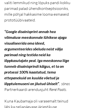
valiti lemmikud ning lõpuks pandi kokku 
parimad palad ühendkontseptsiooniks, 
mille põhjal hakkasime looma esmaseid 
prototüübivaateid. 
“Google disainisprint annab hea 
võimaluse meeskonnale lühikese ajaga 
visualiseerida oma ideed, 
argumenteerides sõeluda neist välja 
parimad ning testida neid ka 
lõppkasutajate peal. Iga meeskonna liige 
tunneb disainisprindi käigus, et ta on 
protsessi 100% kaastatud, tema 
ettepanekuid on kuulda võetud ja 
lõpptulemuseni on jõutud ühiselt”
,  sõnas 
Partnerkaardi arendusjuht
 René Paats.
Kuna Kaubamaja oli varasemalt teinud 
läbi ka neljapäevase järjestikuse 