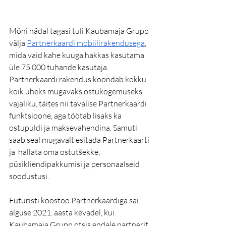
Mõni nädal tagasi tuli Kaubamaja Grupp 
välja 
Partnerkaardi mobiilirakendusega
, 
mida vaid kahe kuuga hakkas kasutama 
üle 75 000 tuhande kasutaja. 
Partnerkaardi rakendus koondab kokku 
kõik üheks mugavaks ostukogemuseks 
vajaliku, täites nii tavalise Partnerkaardi 
funktsioone, aga töötab lisaks ka 
ostupuldi ja maksevahendina. Samuti 
saab seal mugavalt esitada Partnerkaarti 
ja  hallata oma ostutšekke, 
püsikliendipakkumisi ja personaalseid 
soodustusi. 
Futuristi koostöö Partnerkaardiga sai 
alguse 2021. aasta kevadel, kui 
Kaubamaja Grupp otsis endale partnerit, 