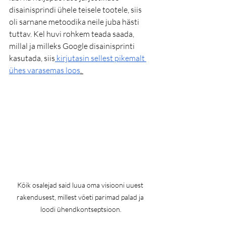
disainisprindi ühele teisele tootele, siis 
oli sarnane metoodika neile juba hästi 
tuttav. Kel huvi rohkem teada saada, 
millal ja milleks Google disainisprinti 
kasutada, siis
 kirjutasin sellest pikemalt 
ühes varasemas loos
. 
Kõik osalejad said luua oma visiooni uuest 
rakendusest, millest võeti parimad palad ja 
loodi ühendkontseptsioon.