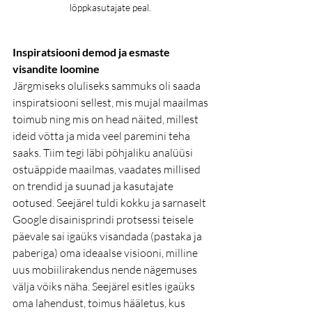
lõppkasutajate peal. 
Inspiratsiooni demod ja esmaste 
visandite loomine  
Järgmiseks oluliseks sammuks oli saada 
inspiratsiooni sellest, mis mujal maailmas 
toimub ning mis on head näited, millest 
ideid võtta ja mida veel paremini teha 
saaks. Tiim tegi läbi põhjaliku analüüsi 
ostuäppide maailmas, vaadates millised 
on trendid ja suunad ja kasutajate 
ootused. Seejärel tuldi kokku ja sarnaselt 
Google disainisprindi protsessi teisele 
päevale sai igaüks visandada (pastaka ja 
paberiga) oma ideaalse visiooni, milline 
uus mobiilirakendus nende nägemuses 
välja võiks näha. Seejärel esitles igaüks 
oma lahendust, toimus hääletus, kus 