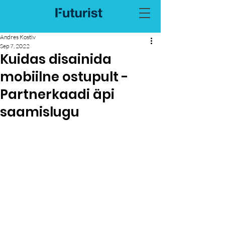
Andres Kostiv
Sep 7, 2022
Kuidas disainida
mobiilne ostupult -
Partnerkaadi äpi
saamislugu