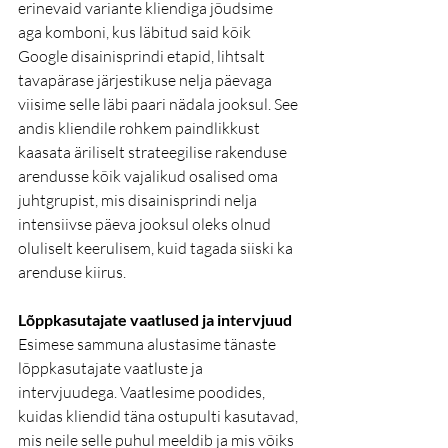
erinevaid variante kliendiga jõudsime 
aga komboni, kus läbitud said kõik 
Google disainisprindi etapid, lihtsalt 
tavapärase järjestikuse nelja päevaga 
viisime selle läbi paari nädala jooksul. See 
andis kliendile rohkem paindlikkust 
kaasata äriliselt strateegilise rakenduse 
arendusse kõik vajalikud osalised oma 
juhtgrupist, mis disainisprindi nelja 
intensiivse päeva jooksul oleks olnud 
oluliselt keerulisem, kuid tagada siiski ka 
arenduse kiirus.
Lõppkasutajate vaatlused ja intervjuud 
Esimese sammuna alustasime tänaste 
lõppkasutajate vaatluste ja 
intervjuudega. Vaatlesime poodides, 
kuidas kliendid täna ostupulti kasutavad, 
mis neile selle puhul meeldib ja mis võiks 