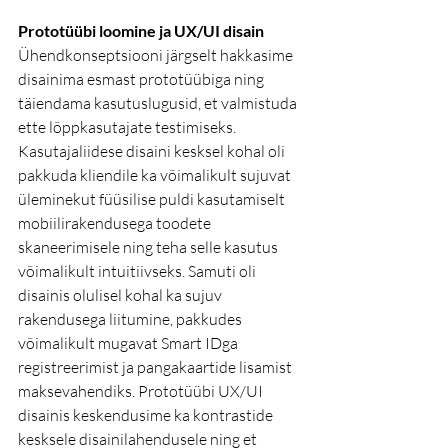
Prototüübi loomine ja UX/UI disain
Ühendkonseptsiooni järgselt hakkasime 
disainima esmast prototüübiga ning 
täiendama kasutuslugusid, et valmistuda 
ette lõppkasutajate testimiseks. 
Kasutajaliidese disaini kesksel kohal oli 
pakkuda kliendile ka võimalikult sujuvat 
üleminekut füüsilise puldi kasutamiselt 
mobiilirakendusega toodete 
skaneerimisele ning teha selle kasutus 
võimalikult intuitiivseks. Samuti oli 
disainis olulisel kohal ka sujuv 
rakendusega liitumine, pakkudes 
võimalikult mugavat Smart IDga 
registreerimist ja pangakaartide lisamist 
maksevahendiks. Prototüübi UX/UI 
disainis keskendusime ka kontrastide 
kesksele disainilahendusele ning et 