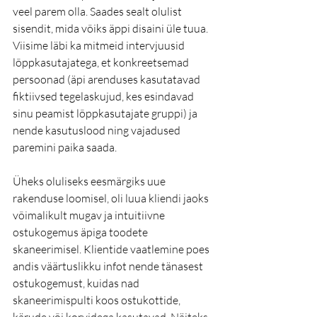
veel parem olla. Saades sealt olulist 
sisendit, mida võiks äppi disaini üle tuua. 
Viisime läbi ka mitmeid intervjuusid 
lõppkasutajatega, et konkreetsemad 
persoonad (äpi arenduses kasutatavad 
fiktiivsed tegelaskujud, kes esindavad 
sinu peamist lõppkasutajate gruppi) ja 
nende kasutuslood ning vajadused 
paremini paika saada.
Üheks oluliseks eesmärgiks uue 
rakenduse loomisel, oli luua kliendi jaoks 
võimalikult mugav ja intuitiivne 
ostukogemus äpiga toodete 
skaneerimisel. Klientide vaatlemine poes 
andis väärtuslikku infot nende tänasest 
ostukogemust, kuidas nad 
skaneerimispulti koos ostukottide, 
kärude või korvidega kasutavad. Näiteks 