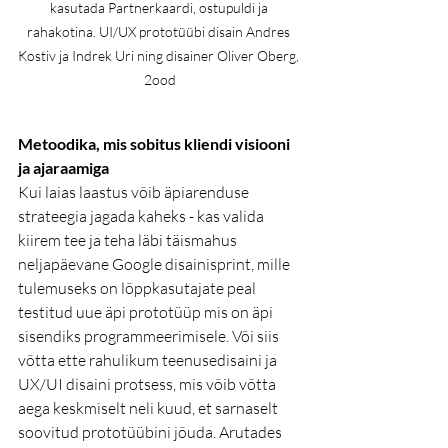
kasutada Partnerkaardi, ostupuldi ja 
rahakotina. UI/UX prototüübi disain Andres 
Kostiv ja Indrek Uri ning disainer Oliver Oberg, 
2ood
Metoodika, mis sobitus kliendi visiooni 
ja ajaraamiga  
Kui laias laastus võib äpiarenduse 
strateegia jagada kaheks - kas valida 
kiirem tee ja teha läbi täismahus 
neljapäevane Google disainisprint, mille 
tulemuseks on lõppkasutajate peal 
testitud uue äpi prototüüp mis on äpi 
sisendiks programmeerimisele. Või siis 
võtta ette rahulikum teenusedisaini ja 
UX/UI disaini protsess, mis võib võtta 
aega keskmiselt neli kuud, et sarnaselt 
soovitud prototüübini jõuda. Arutades 