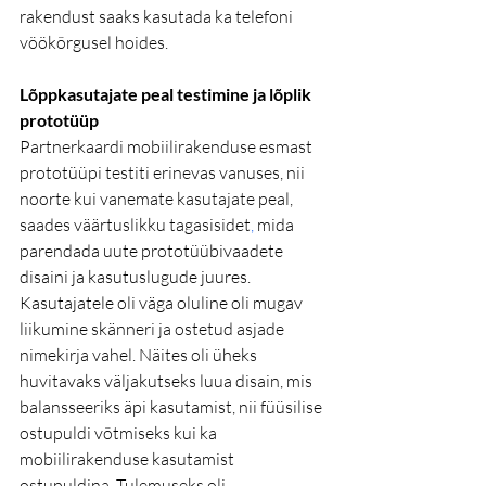
rakendust saaks kasutada ka telefoni 
vöökõrgusel hoides.
Lõppkasutajate peal testimine ja lõplik 
prototüüp
Partnerkaardi mobiilirakenduse esmast 
prototüüpi testiti erinevas vanuses, nii 
noorte kui vanemate kasutajate peal, 
saades väärtuslikku 
tagasisidet
,
 mida 
parendada uute prototüübivaadete 
disaini ja kasutuslugude juures. 
Kasutajatele oli väga oluline oli mugav 
liikumine skänneri ja ostetud asjade 
nimekirja vahel. Näites oli üheks 
huvitavaks väljakutseks luua disain, mis 
balansseeriks äpi kasutamist, nii füüsilise 
ostupuldi võtmiseks kui ka 
mobiilirakenduse kasutamist 
ostupuldina. Tulemuseks oli 