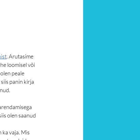
ist
. Arutasime 
he loomisel või 
olen peale 
iis panin kirja 
nud.  
 arendamisega 
iis olen saanud 
 ka vaja. Mis 