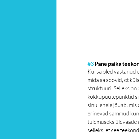
#3
 Pane paika teekond
Kui sa oled vastanud 
mida sa soovid, et kül
struktuuri. Selleks on
kokkupuutepunktid sin
sinu lehele jõuab, mis
erinevad sammud kuni 
tulemuseks ülevaade se
selleks, et see teekond