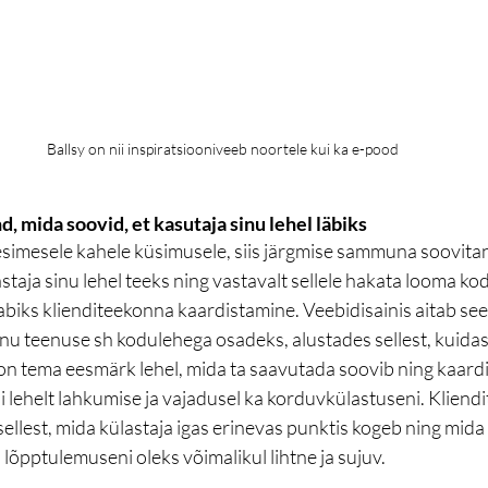
Ballsy on nii inspiratsiooniveeb noortele kui ka e-pood
, mida soovid, et kasutaja sinu lehel läbiks 
esimesele kahele küsimusele, siis järgmise sammuna soovitan
astaja sinu lehel teeks ning vastavalt sellele hakata looma k
 abiks klienditeekonna kaardistamine. Veebidisainis aitab see 
u teenuse sh kodulehega osadeks, alustades sellest, kuidas 
 on tema eesmärk lehel, mida ta saavutada soovib ning kaardi
lehelt lahkumise ja vajadusel ka korduvkülastuseni. Kliend
llest, mida külastaja igas erinevas punktis kogeb ning mida
 lõpptulemuseni oleks võimalikul lihtne ja sujuv. 