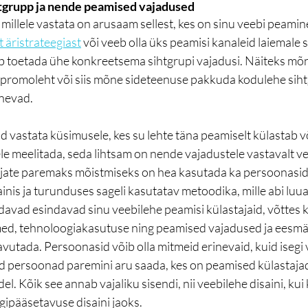
htgrupp ja nende peamised vajadused 
 millele vastata on arusaam sellest, kes on sinu veebi peamine
t äristrateegiast
 või veeb olla üks peamisi kanaleid laiemale s
eeb toetada ühe konkreetsema sihtgrupi vajadusi. Näiteks mõ
promoleht või siis mõne sideteenuse pakkuda kodulehe siht
inevad.
 vastata küsimusele, kes su lehte täna peamiselt külastab võ
e meelitada, seda lihtsam on nende vajadustele vastavalt ve
ajate paremaks mõistmiseks on hea kasutada ka persoonasi
nis ja turunduses sageli kasutatav metoodika, mille abi luuak
ndavad esindavad sinu veebilehe peamisi külastajaid, võttes
ed, tehnoloogiakasutuse ning peamised vajadused ja eesmär
vutada. Persoonasid võib olla mitmeid erinevaid, kuid isegi v
ad persoonad paremini aru saada, kes on peamised külastajad
. Kõik see annab vajaliku sisendi, nii veebilehe disaini, kui 
ipääsetavuse disaini jaoks. 