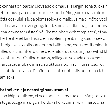
ekonnast on parem ülevaade olemas, siis järgmisena tuleks m
tab kõige paremini antud teekonda. Ning siinkohal ei ole mõt
võtta eeskujuks juba olemasolevaid malle. Ja ma ei mõtle veeb
tsida esmalt kasvõi guugeldades oma valdkonnaga seonduvad
product web templates”
 või “best e-shop web templates”, et s
ühel heal lehel kindlasti olemas olema peab ning kuidas see a
 - olgu selleks siis kauem lehel viibimine, ostu sooritamine, 
les siis kui sul on üldine ülesehitus, struktuur ja soovitud k
saini juurde. Oluline nüanss, millega arvestada on ka mobiil
s arvestada juba esmase struktuuri loomisel, kui sa tead, et m
 lehte külastama tõenäoliselt läbi mobiili, siis peab sinu leht 
tamiseks. 
b brändikeelt ja eesmärgi saavutamist
 on kõige olulisem, et see toetaks soovitud eesmärgi saavuta
tega. Seega ma pigem hoiduks kõikvõimalike viimaste disain