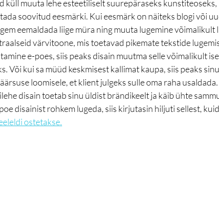
d küll muuta lehe esteetiliselt suurepäraseks kunstiteoseks, 
tada soovitud eesmärki. Kui eesmärk on näiteks blogi või uu
pigem eemaldada liige müra ning muuta lugemine võimalikult l
raalseid värvitoone, mis toetavad pikemate tekstide lugemist
amine e-poes, siis peaks disain muutma selle võimalikult is
ks. Või kui sa müüd keskmisest kallimat kaupa, siis peaks sinu
rsuse loomisele, et klient julgeks sulle oma raha usaldada.
bilehe disain toetab sinu üldist brändikeelt ja käib ühte sammu
oe disainist rohkem lugeda, siis kirjutasin hiljuti sellest, kui
eeleldi ostetakse.