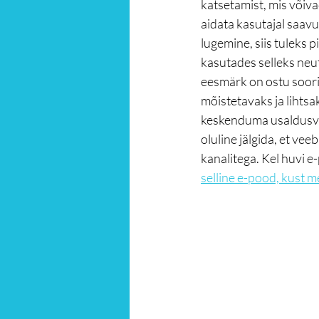
katsetamist, mis võiva
aidata kasutajal saavu
lugemine, siis tuleks 
kasutades selleks neut
eesmärk on ostu soorit
mõistetavaks ja lihtsa
keskenduma usaldusvää
oluline jälgida, et vee
kanalitega. Kel huvi e-p
selline e-pood, kust m