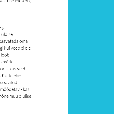
astuse leida on, 
 ja 
 üldise 
 kasvatada oma 
 kui veeb ei ole 
 loob 
esmärk 
ris, kus veebil 
lt. Kodulehe 
 soovitud 
 mõõdetav - kas 
 mõne muu olulise 