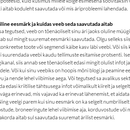
hüpoteesid, kuid küsimus millele kõige esimesena soovitaksin v
ki aitab koduleht saavutada või mis äriprobleemi lahendada. 
iline eesmärk ja kuidas veeb seda saavutada aitab
 tegutsed, veeb on tõenäoliselt sinu äri jaoks oluline müügi-
ab sul mingit suuremat eesmärki saavutada. Olgu selleks siis
onkreetse toote või segmendi käibe kasv läbi veebi. Või siis
suurendada veebi kaudu tellimuste esitamise protsenti. Isegi
anal, siis annab see tõenäoliselt edasi mingit olulist infot ja
dele. Või kui sinu veebiks on hoopis mõni blogi ja peamine e
u ja nende lehel viibimise aega. Või tegutsed sa avalikus sekto
da edasi kriitilise tähtsusega infot võimalikult kiirelt ja selge
väga erinevad, mis vajavad ka erinevat lähenemist, et aidata
ing veelgi parem kui sinu eesmärk on ka selgelt numbriliselt
, ostude, broneeringute lehel viibimise aja, korduvostude või
korda aitab sul saavutada suuremat ärilist eesmärki. 