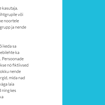
 kasutaja. 
ihtgrupile või 
ne noortele 
grupp ja nende 
i keda sa 
ebilehte ka 
d. Persoonade 
se nö fiktiivsed 
 kokku nende 
gid, mida nad 
äga laia 
 ning kes 
ka 