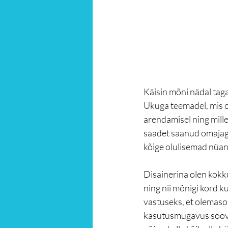
Käisin mõni nädal taga
Ukuga teemadel, mis on
arendamisel ning mill
saadet saanud omajagu 
kõige olulisemad nüans
Disainerina olen kokk
ning nii mõnigi kord k
vastuseks, et olemasol
kasutusmugavus soovida 