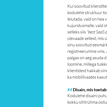
Kui soovitud kliendite
kodulehe struktuur toe
leiutada, vaid on hea 
kujundusmalle, vaid o
selleks siis 
“best SaaS 
ülevaade sellest, mis 
sinu soovitud eesmärki
registreerumine vms. Al
paigas on aeg asuda di
loomine, millega tulek
klientidest hakkab sinu
ka mobiilivaates kasu
#4
 Disain, mis toeta
Kodulehe disaini puhul
kokku sihtrühma ootus