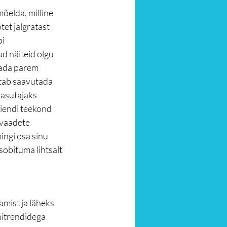
õelda, milline 
et jalgratast 
i 
 näiteid olgu 
aada parem 
itab saavutada 
kasutajaks 
liendi teekond 
ivaadete 
ingi osa sinu 
sobituma lihtsalt 
mist ja läheks 
itrendidega 