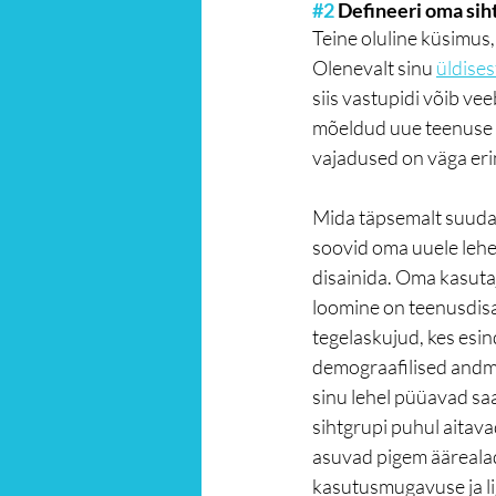
#2
 Defineeri oma si
Teine oluline küsimus,
Olenevalt sinu 
üldises
siis vastupidi võib v
mõeldud uue teenuse 
vajadused on väga er
Mida täpsemalt suudad
soovid oma uuele lehel
disainida. Oma kasut
loomine on teenusdisai
tegelaskujud, kes esi
demograafilised andm
sinu lehel püüavad saa
sihtgrupi puhul aitav
asuvad pigem äärealadel
kasutusmugavuse ja lig