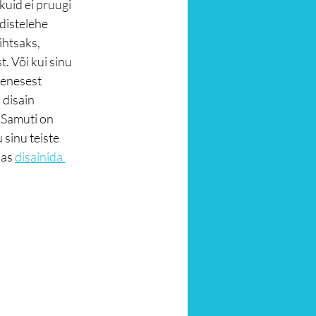
kuid ei pruugi 
distelehe 
ihtsaks, 
. Või kui sinu 
eenesest 
 disain 
 Samuti on 
 sinu teiste 
das 
disainida 