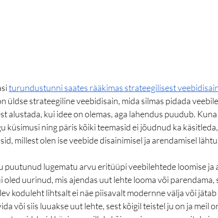
si 
turundustunni saates rääkimas strateegilisest veebidisain
 üldse strateegiline veebidisain, mida silmas pidada veebile
est alustada, kui idee on olemas, aga lahendus puudub. Kuna 
küsimusi ning päris kõiki teemasid ei jõudnud ka käsitleda, s
id, millest olen ise veebide disainimisel ja arendamisel lähtu
u puutunud lugematu arvu eritüüpi veebilehtede loomise ja
ui oled uurinud, mis ajendas uut lehte looma või parendama, s
ev koduleht lihtsalt ei näe piisavalt modernne välja või jätab 
või siis luuakse uut lehte, sest kõigil teistel ju on ja meil on