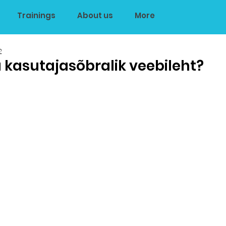
Trainings
About us
More
2
 kasutajasõbralik veebileht?