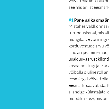
võivad olla kõik olla 
see mis ärilist eesmär
#1
 Pane paika oma är
Mistahes valdkonnas sa
turunduskanal, mis ait
müügikäive või mingi k
korduvostude arvu või 
sinu äri peamine müügik
usaldusväärust klienti
kasvatada lugejate arv
võibolla oluline roll an
eesmärgid võivad olla 
eesmärki saavutada. N
siis selge külastajate
mõõdiku kasv, mis oma