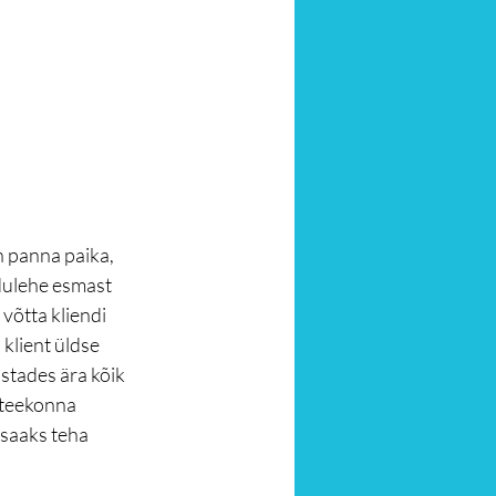
 panna paika, 
odulehe esmast 
võtta kliendi 
klient üldse 
stades ära kõik 
iteekonna 
 saaks teha 