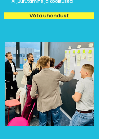
AI juurutamine ja koolitused
Võta ühendust