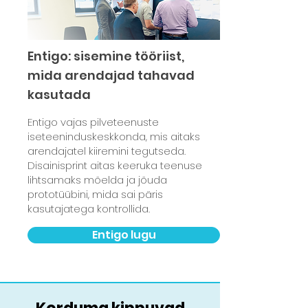
Entigo: sisemine tööriist,
mida arendajad tahavad
kasutada
Entigo vajas pilveteenuste
iseteeninduskeskkonda, mis aitaks
arendajatel kiiremini tegutseda.
Disainisprint aitas keeruka teenuse
lihtsamaks mõelda ja jõuda
prototüübini, mida sai päris
kasutajatega kontrollida.
Entigo lugu