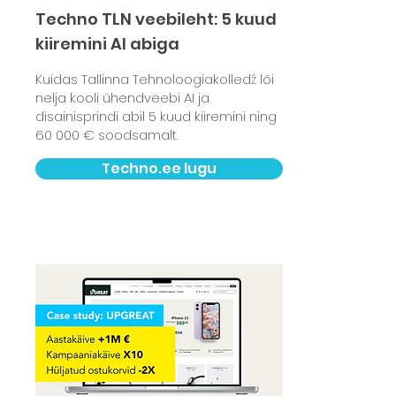
Techno TLN veebileht: 5 kuud
kiiremini AI abiga
Kuidas Tallinna Tehnoloogiakolledž lõi
nelja kooli ühendveebi AI ja
disainisprindi abil 5 kuud kiiremini ning
60 000 € soodsamalt.
Techno.ee lugu