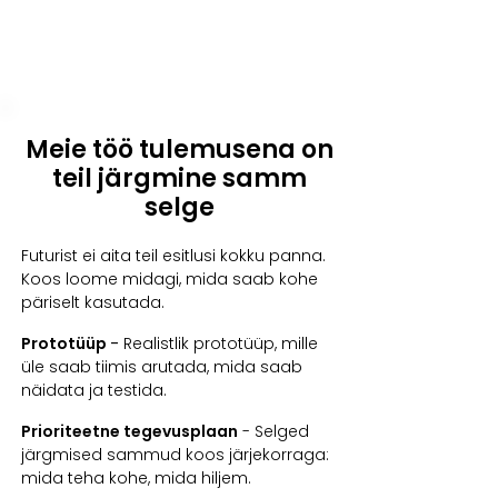
Meie töö tulemusena on
teil järgmine samm
selge
Futurist ei aita teil esitlusi kokku panna.
Koos loome midagi, mida saab kohe
päriselt kasutada.
Prototüüp
-
Realistlik prototüüp, mille
üle saab tiimis arutada, mida saab
näidata ja testida.
Prioriteetne tegevusplaan
- Selged
järgmised sammud koos järjekorraga:
mida teha kohe, mida hiljem.