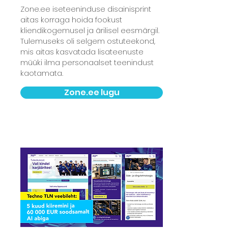
Zone.ee iseteeninduse disainisprint
aitas korraga hoida fookust
kliendikogemusel ja ärilisel eesmärgil.
Tulemuseks oli selgem ostuteekond,
mis aitas kasvatada lisateenuste
müüki ilma personaalset teenindust
kaotamata.
Zone.ee lugu