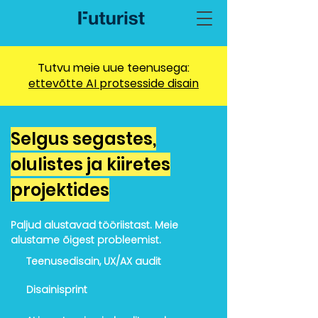
Tutvu meie uue teenusega:
ettevõtte AI protsesside disain
Selgus segastes,
olulistes ja kiiretes
projektides
Paljud alustavad tööriistast. Meie
alustame õigest probleemist.
Teenusedisain, UX/AX audit
Disainisprint