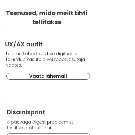
Teenused, mida meilt tihti
tellitakse
UX/AX audit
Leiame kohad, kus teie digiteenus
takerdub kasutaja või robotkasutaja
vaates.
Vaata lähemalt
Disainisprint
4 päevaga õigest probleemist
testitud prototüübini.