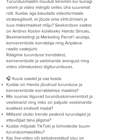
Turundusmaailm muutub kiiremini kui kunagi
varem ja video mängib selles üha suuremat
rolli. Kuidas aga kasutada videoformaate
strateegiliselt, et jõuda oma sihtrühmani ja
luua maksimaalset mõju? Seekordses saates
on Andres Kostivi külaliseks Hando Sinsalu,
Bestmarketingi ja Marketing Parrot’i asutaja,
konverentside korraldaja ning Äripäeva
raadio saatejuht.
Räägime turunduse trendidest,
konverentside ja webinaride arengust ning
video võimalustest digiturunduses.
🎧 Kuula saadet ja saa teada:
Kuidas on Hando jõudnud turunduse ja
konverentside korraldamise maailma?
Mis suunas liiguvad turunduskonverentsid ja
veebinarid ning miks on paljude veebinaride
kvaliteet endiselt madal?
Milliseid olulisi trende peaksid turundajad ja
ettevõtjad täna jälgima?
Kuidas mõjutab TikToki ja lühivideote buum
turundusmaastikku?
Kas live-video või eelsalvestatud sisu on