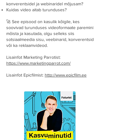
konverentsidel ja webinaridel mõjusam?
Kuidas video aitab turunduses?
🚀 See episood on kasulik kõigile, kes
soovivad turunduses videoformaate paremini
mõista ja kasutada, olgu selleks siis
sotsiaalmeedia sisu, veebinarid, konverentsid
või ka reklaamvideod.
Lisainfot Marketing Parrotist:
https://www.marketingparrot.com/
Lisainfot Epicfilmist:
http://www.epicfilm.ee