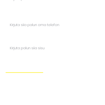
Telefon*
Sisu
Saada teade
FUTURISTI TEENUSED