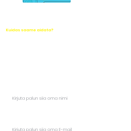
Kuidas saame aidata?
Räägime 30 minutit teie
ettevõttest
Vaatame koos, milline järgmine
samm aitab kõige kiiremini selgust
luua. Vastame kiirelt.
Nimi*
E-mail*