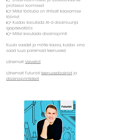
protsessi loomisest
👉 Millal töötuba on lihtsalt kaasamise
tööriist
👉 Kuidas kasutada AI-d disainiuurija
igapäevatöös
👉 Millal kasutada disainisprinti
Kuula saadet ja mõtle kaasa, kuidas sina
saad luua paremaid teenuseid.
Lähemalt
Velvetist
Lähemalt Futuristi
teenusedisainist
ja
disainisprintidest