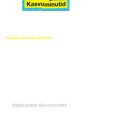
Kuidas saame aidata?
Räägime 30 minutit teie
ettevõttest
Vaatame koos, milline järgmine
samm aitab kõige kiiremini selgust
luua. Vastame kiirelt.
Nimi*
E-mail*