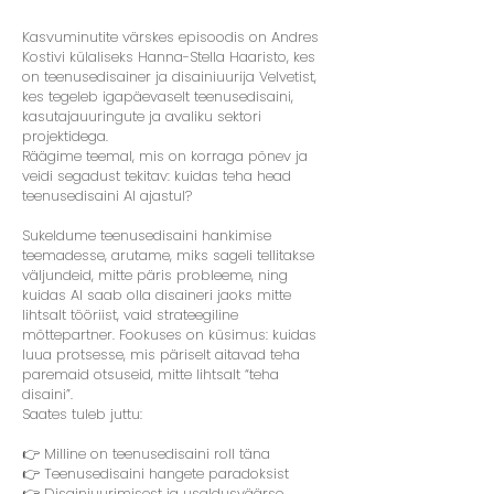
Kasvuminutite värskes episoodis on Andres
Kostivi külaliseks Hanna-Stella Haaristo, kes
on teenusedisainer ja disainiuurija Velvetist,
kes tegeleb igapäevaselt teenusedisaini,
kasutajauuringute ja avaliku sektori
projektidega.
Räägime teemal, mis on korraga põnev ja
veidi segadust tekitav: kuidas teha head
teenusedisaini AI ajastul?
Sukeldume teenusedisaini hankimise
teemadesse, arutame, miks sageli tellitakse
väljundeid, mitte päris probleeme, ning
kuidas AI saab olla disaineri jaoks mitte
lihtsalt tööriist, vaid strateegiline
mõttepartner. Fookuses on küsimus: kuidas
luua protsesse, mis päriselt aitavad teha
paremaid otsuseid, mitte lihtsalt “teha
disaini”.
Saates tuleb juttu:
👉 Milline on teenusedisaini roll täna
👉 Teenusedisaini hangete paradoksist
👉 Disainiuurimisest ja usaldusväärse