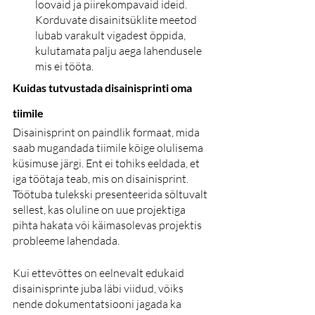
loovaid ja piirekompavaid ideid. 
Korduvate disainitsüklite meetod 
lubab varakult vigadest õppida, 
kulutamata palju aega lahendusele 
mis ei tööta.
Kuidas tutvustada disainisprinti oma 
tiimile
Disainisprint on paindlik formaat, mida 
saab mugandada tiimile kõige olulisema 
küsimuse järgi. Ent ei tohiks eeldada, et 
iga töötaja teab, mis on disainisprint. 
Töötuba tulekski presenteerida sõltuvalt 
sellest, kas oluline on uue projektiga 
pihta hakata või käimasolevas projektis 
probleeme lahendada. 
Kui ettevõttes on eelnevalt edukaid 
disainisprinte juba läbi viidud, võiks 
nende dokumentatsiooni jagada ka 