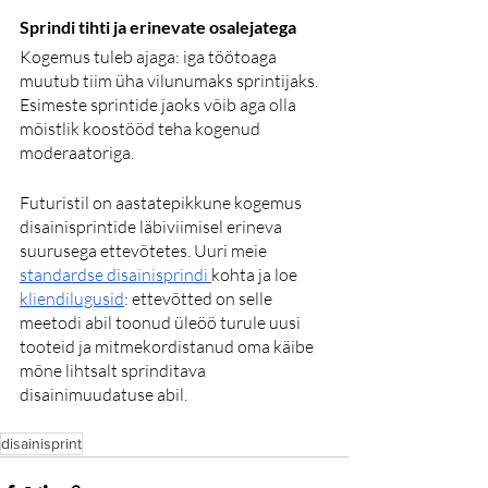
Sprindi tihti ja erinevate osalejatega
Kogemus tuleb ajaga: iga töötoaga 
muutub tiim üha vilunumaks sprintijaks. 
Esimeste sprintide jaoks võib aga olla 
mõistlik koostööd teha kogenud 
moderaatoriga. 
Futuristil on aastatepikkune kogemus 
disainisprintide läbiviimisel erineva 
suurusega ettevõtetes. Uuri meie 
standardse disainisprindi
kohta ja loe 
kliendilugusid
: ettevõtted on selle 
meetodi abil toonud üleöö turule uusi 
tooteid ja mitmekordistanud oma käibe 
mõne lihtsalt sprinditava 
disainimuudatuse abil.
disainisprint