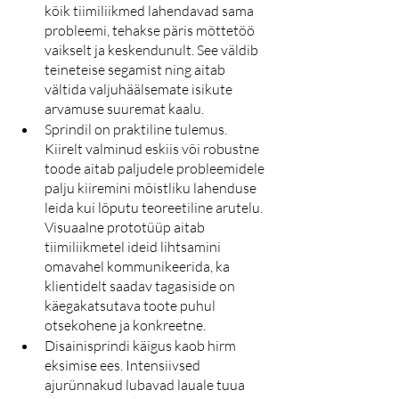
kõik tiimiliikmed lahendavad sama 
probleemi, tehakse päris mõttetöö 
vaikselt ja keskendunult. See väldib 
teineteise segamist ning aitab 
vältida valjuhäälsemate isikute 
arvamuse suuremat kaalu.
Sprindil on praktiline tulemus. 
Kiirelt valminud eskiis või robustne 
toode aitab paljudele probleemidele 
palju kiiremini mõistliku lahenduse 
leida kui lõputu teoreetiline arutelu. 
Visuaalne prototüüp aitab 
tiimiliikmetel ideid lihtsamini 
omavahel kommunikeerida, ka 
klientidelt saadav tagasiside on 
käegakatsutava toote puhul 
otsekohene ja konkreetne.
Disainisprindi käigus kaob hirm 
eksimise ees. Intensiivsed 
ajurünnakud lubavad lauale tuua 