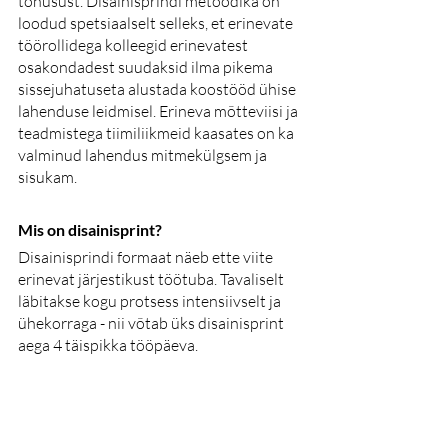
tõhusust. Disainisprindi metoodika on 
loodud spetsiaalselt selleks, et erinevate 
töörollidega kolleegid erinevatest 
osakondadest suudaksid ilma pikema 
sissejuhatuseta alustada koostööd ühise 
lahenduse leidmisel. Erineva mõtteviisi ja 
teadmistega tiimiliikmeid kaasates on ka 
valminud lahendus mitmekülgsem ja 
sisukam.
Mis on disainisprint?
Disainisprindi formaat näeb ette viite 
erinevat järjestikust töötuba. Tavaliselt 
läbitakse kogu protsess intensiivselt ja 
ühekorraga - nii võtab üks disainisprint 
aega 4 täispikka tööpäeva.