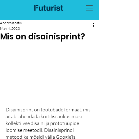
Andres Kostiv
May 4, 2023
Mis on disainisprint?
Disainisprint on töötubade formaat, mis 
aitab lahendada kriitilisi äriküsimusi 
kollektiivse disaini ja prototüüpide 
loomise meetodil. Disainisprindi 
metoodika mõeldi välja Google’is. 