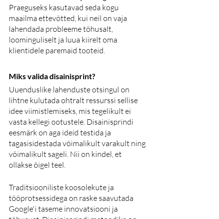
Praeguseks kasutavad seda kogu 
maailma ettevõtted, kui neil on vaja 
lahendada probleeme tõhusalt, 
loominguliselt ja luua kiirelt oma 
klientidele paremaid tooteid.
Miks valida disainisprint?
Uuenduslike lahenduste otsingul on 
lihtne kulutada ohtralt ressurssi sellise 
idee viimistlemiseks, mis tegelikult ei 
vasta kellegi ootustele. Disainisprindi 
eesmärk on aga ideid testida ja 
tagasisidestada võimalikult varakult ning 
võimalikult sageli. Nii on kindel, et 
ollakse õigel teel.
Traditsiooniliste koosolekute ja 
tööprotsessidega on raske saavutada 
Google'i taseme innovatsiooni ja 