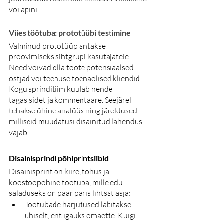
või äpini. 
Viies töötuba: prototüübi testimine
Valminud prototüüp antakse 
proovimiseks sihtgrupi kasutajatele. 
Need võivad olla toote potensiaalsed 
ostjad või teenuse tõenäolised kliendid. 
Kogu sprinditiim kuulab nende 
tagasisidet ja kommentaare. Seejärel 
tehakse ühine analüüs ning järeldused, 
milliseid muudatusi disainitud lahendus 
vajab.
Disainisprindi põhiprintsiibid
Disainisprint on kiire, tõhus ja 
koostööpõhine töötuba, mille edu 
saladuseks on paar päris lihtsat asja:
Töötubade harjutused läbitakse 
ühiselt, ent igaüks omaette. Kuigi 