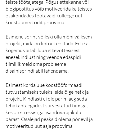
teiste töötajatega. Põgus ettekanne või 
blogipostitus võib motiveerida ka teistes 
osakondades töötavaid kolleege uut 
koostöömeetodit proovima. 
Esimene sprint võikski olla mõni väiksem 
projekt, mida on lihtne teostada. Edukas 
kogemus aitab luua ettevõttesisest 
enesekindlust ning veenda edaspidi 
tiimiliikmeid oma probleeme 
disainisprindi abil lahendama.
Esimest korda uue koostööformaadi 
tutvustamiseks tuleks leida õige hetk ja 
projekt. Kindlasti ei ole parim aeg seda 
teha tähtaegadest survestatud tiimiga, 
kes on stressis iga lisanduva ajakulu 
pärast. Osalejad peaksid olema põnevil ja 
motiveeritud uut asja proovima