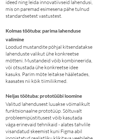
ideed ning leida innovatiivseid lahendusi, 
mis on paremad esimesena pähe tulnud 
standardsetest vastustest.
Kolmas töötuba: parima lahenduse 
valimine
Loodud mustandite põhjal kitsendatakse 
lahenduste valikut ühe konkreetse 
mõtteni. Mustandeid võib kombineerida, 
või otsustada ühe konkreetse idee 
kasuks. Parim mõte leitakse hääletades, 
kaasates nii kõik tiimiliikmed.
Neljas töötuba: prototüübi loomine
Valitud lahendusest luuakse võimalikult 
funktsionaalne prototüüp. Sõltuvalt 
probleemipüstitusest võib kasutada 
väga erinevaid tehnikaid - alates tahvlile 
visandatud skeemist kuni Figma abil 
joonistatud realistliku klikitava veebilehe 