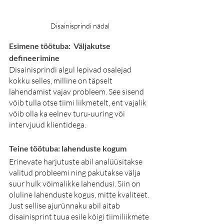
Disainisprindi nädal
Esimene töötuba:  Väljakutse 
defineerimine
Disainisprindi algul lepivad osalejad 
kokku selles, milline on täpselt 
lahendamist vajav probleem. See sisend 
võib tulla otse tiimi liikmetelt, ent vajalik 
võib olla ka eelnev turu-uuring või 
intervjuud klientidega.
Teine töötuba: lahenduste kogum
Erinevate harjutuste abil analüüsitakse 
valitud probleemi ning pakutakse välja 
suur hulk võimalikke lahendusi. Siin on 
oluline lahenduste kogus, mitte kvaliteet. 
Just sellise ajurünnaku abil aitab 
disainisprint tuua esile kõigi tiimiliikmete 