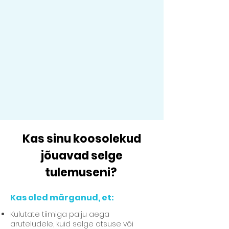
Kas sinu koosolekud
jõuavad selge
tulemuseni?
Kas oled märganud, et:
Kulutate tiimiga palju aega
aruteludele, kuid selge otsuse või