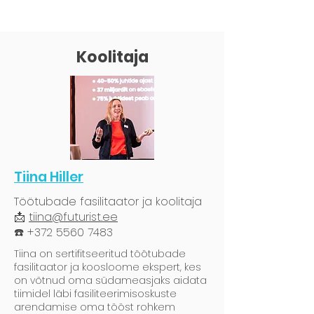
Koolitaja
Tiina Hiller
Töötubade fasilitaator ja koolitaja
📩
tiina@futurist.ee
☎️ +372 5560 7483
Tiina on sertifitseeritud töötubade
fasilitaator ja koosloome ekspert, kes
on võtnud oma südameasjaks aidata
tiimidel läbi fasiliteerimisoskuste
arendamise oma tööst rohkem