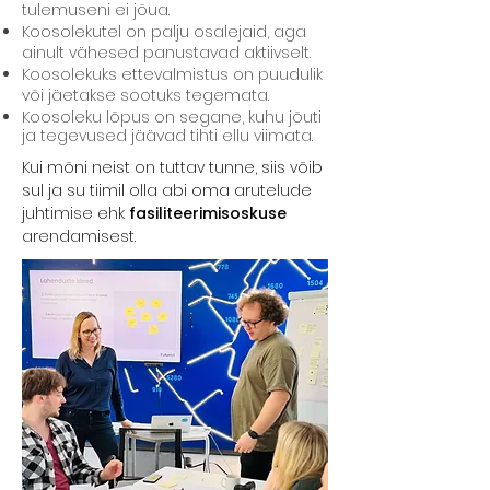
tulemuseni ei jõua.
Koosolekutel on palju osalejaid, aga
ainult vähesed panustavad aktiivselt.
Koosolekuks ettevalmistus on puudulik
või jäetakse sootuks tegemata.
Koosoleku lõpus on segane, kuhu jõuti
ja tegevused jäävad tihti ellu viimata.
Kui mõni neist on tuttav tunne, siis võib
sul ja su tiimil olla abi oma arutelude
juhtimise ehk
fasiliteerimisoskuse
arendamisest.