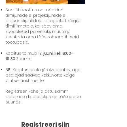
See lühikoolitus on mõeldud
tiimijuhtidele, projektijuhtidele,
personalijuhtidele ja tegelikult kõigile
tiimiliikmetele, kel soov oma
koosolekud paremaks muuta ja
kasutada oma töös rohkem lihtsaid
töötubasid.
Koolitus toimub
17. juunil kell 18:00-
19:30
Zoomis
NB!
Koolitus ei ole järelvaadatav, aga
osalejad saavad kokkuvõtte kõige
olulisemast meilile.​
Registreeri kohe ja astu samm
paremate koosolekute ja töötubade
suunas!
Registreeri siin