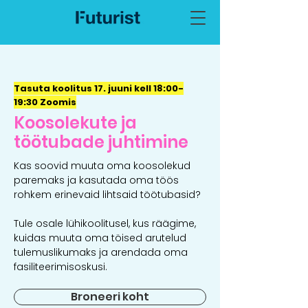
Tasuta koolitus 17. juuni kell 18:00-
19:30 Zoomis
Koosolekute ja
töötubade juhtimine
Kas soovid muuta oma koosolekud
paremaks ja kasutada oma töös
rohkem erinevaid lihtsaid töötubasid?
Tule osale lühikoolitusel, kus räägime,
kuidas muuta oma töised arutelud
tulemuslikumaks ja arendada oma
fasiliteerimisoskusi.
Broneeri koht