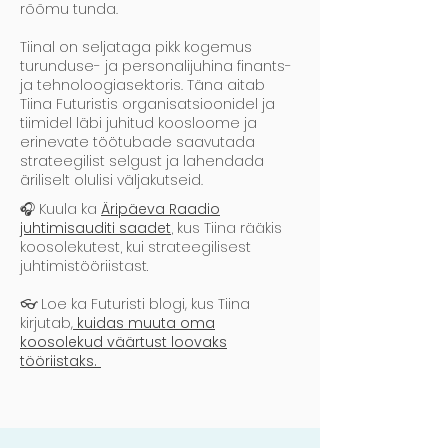
rõõmu tunda.
Tiinal on seljataga pikk kogemus
turunduse- ja personalijuhina finants-
ja tehnoloogiasektoris. Täna aitab
Tiina Futuristis organisatsioonidel ja
tiimidel läbi juhitud koosloome ja
erinevate töötubade saavutada
strateegilist selgust ja lahendada
äriliselt olulisi väljakutseid.​
🎧 Kuula ka
Äripäeva Raadio
juhtimisauditi saadet
,
kus Tiina rääkis
koosolekutest, kui strateegilisest
juhtimistööriistast.
👓 Loe ka Futuristi blogi, kus Tiina
kirjutab
,
kuidas muuta oma
koosolekud väärtust loovaks
tööriistaks.