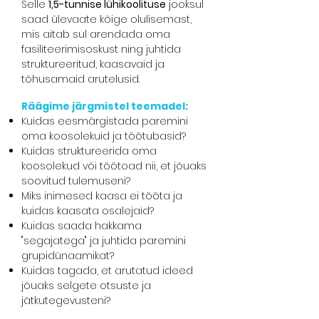
Selle
1,5-tunnise lühikoolituse
jooksul
saad ülevaate kõige olulisemast,
mis aitab sul arendada oma
fasiliteerimisoskust ning juhtida
struktureeritud, kaasavaid ja
tõhusamaid arutelusid.
Räägime järgmistel teemadel:
Kuidas eesmärgistada paremini
oma koosolekuid ja töötubasid?
Kuidas struktureerida oma
koosolekud või töötoad nii, et jõuaks
soovitud tulemuseni?
Miks inimesed kaasa ei tööta ja
kuidas kaasata osalejaid?
Kuidas saada hakkama
"segajatega" ja juhtida paremini
grupidünaamikat?
Kuidas tagada, et arutatud ideed
jõuaks selgete otsuste ja
jätkutegevusteni?